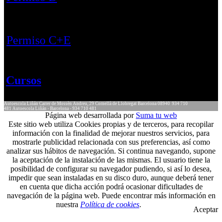
Permiso C+E
Cursos
Autoescola Liñán
Carrer de Mossèn Andreu, 29
Cornellà de Llobregat
Barcelona
08940
934 710
481
Autoescola Liñán - Barcelona - 934 710 481
Página web desarrollada por
Suma tu web
Este sitio web utiliza Cookies propias y de terceros, para recopilar
información con la finalidad de mejorar nuestros servicios, para
mostrarle publicidad relacionada con sus preferencias, así como
analizar sus hábitos de navegación. Si continua navegando, supone
la aceptación de la instalación de las mismas. El usuario tiene la
posibilidad de configurar su navegador pudiendo, si así lo desea,
impedir que sean instaladas en su disco duro, aunque deberá tener
en cuenta que dicha acción podrá ocasionar dificultades de
navegación de la página web. Puede encontrar más información en
nuestra
Política de cookies
.
Aceptar