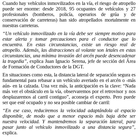
Cuando hay vehículos inmovilizados en la vía, el riesgo de atropello
puede ser enorme: desde 2018, 95 ocupantes de vehículos y 27
profesionales (bomberos, policía, operarios de grúa y de
conservación de carreteras) han sido atropellados mortalmente en
nuestras carreteras.
“Un vehículo inmovilizado en la vía debe ser siempre motivo para
estar alerta y tomar precauciones para el conductor que lo
encuentra. En estas circunstancias, existe un riesgo real de
atropello. Además, las distracciones al volante son letales en estas
circunstancias, una mínima invasión del arcén puede desencadenar
la tragedia”
, explica Juan Ignacio Serena, jefe de sección del Área
de Formación de Conductores de la DGT.
En situaciones como esta, la distancia lateral de separación segura es
fundamental para rebasar a un vehículo averiado en el arcén o -más
aún- en la calzada. Una vez más, la anticipación es la clave: “Nada
más ver el obstáculo en la vía, observaremos por el retrovisor y nos
desplazaremos al carril contiguo”, aconseja el experto. Pero puede
ser que esté ocupado y no sea posible cambiar de carril:
“En ese caso, reduciremos la velocidad adaptándola al espacio
disponible, de modo que a menor espacio más baja debe ser
nuestra velocidad. Y mantendremos la separación lateral, para
pasar junto al vehículo inmovilizado a una distancia segura”
,
explica.