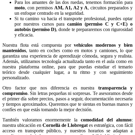
Para los amantes de las dos ruedas, tenemos formación para
moto
, con permisos
AM, A1, A2 y A
, circuitos preparados y
un enfoque centrado en la seguridad.
Si tu camino va hacia el transporte profesional, puedes optar
por nuestros cursos para
camión (permiso C y C+E) o
autobús (permiso D)
, donde te prepararemos con rigurosidad
y eficacia.
Nuestra flota está compuesta por
vehículos modernos y bien
mantenidos
, tanto en coches como en motos y camiones, lo que
garantiza una experiencia de aprendizaje cómoda, segura y realista.
Además, utilizamos tecnología actualizada tanto en el aula como en
nuestra plataforma online, para que puedas estudiar el temario
teórico desde cualquier lugar, a tu ritmo y con seguimiento
personalizado.
Otro factor que nos diferencia es nuestra
transparencia y
compromiso
. Sin letras pequeñas ni sorpresas. Te asesoramos desde
el primer día sobre precios, pasos a seguir, documentación necesaria
y tiempos aproximados. Queremos que te sientas en buenas manos y
confíes en que estás tomando la mejor decisión.
También valoramos enormemente la
comodidad del alumno
:
nuestra ubicación en
Cornellà de Llobregat
es estratégica, con fácil
acceso en transporte público, y nuestros horarios se adaptan a