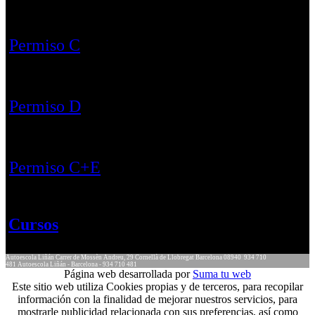
Permiso C
Permiso D
Permiso C+E
Cursos
Autoescola Liñán
Carrer de Mossèn Andreu, 29
Cornellà de Llobregat
Barcelona
08940
934 710
481
Autoescola Liñán - Barcelona - 934 710 481
Página web desarrollada por
Suma tu web
Este sitio web utiliza Cookies propias y de terceros, para recopilar
información con la finalidad de mejorar nuestros servicios, para
mostrarle publicidad relacionada con sus preferencias, así como