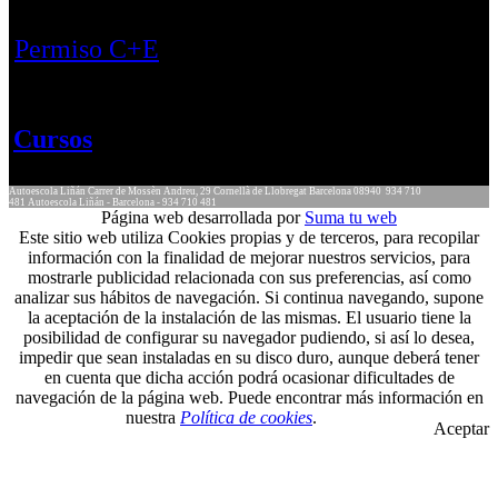
Permiso C+E
Cursos
Autoescola Liñán
Carrer de Mossèn Andreu, 29
Cornellà de Llobregat
Barcelona
08940
934 710
481
Autoescola Liñán - Barcelona - 934 710 481
Página web desarrollada por
Suma tu web
Este sitio web utiliza Cookies propias y de terceros, para recopilar
información con la finalidad de mejorar nuestros servicios, para
mostrarle publicidad relacionada con sus preferencias, así como
analizar sus hábitos de navegación. Si continua navegando, supone
la aceptación de la instalación de las mismas. El usuario tiene la
posibilidad de configurar su navegador pudiendo, si así lo desea,
impedir que sean instaladas en su disco duro, aunque deberá tener
en cuenta que dicha acción podrá ocasionar dificultades de
navegación de la página web. Puede encontrar más información en
nuestra
Política de cookies
.
Aceptar