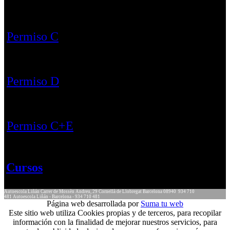
Permiso C
Permiso D
Permiso C+E
Cursos
Autoescola Liñán
Carrer de Mossèn Andreu, 29
Cornellà de Llobregat
Barcelona
08940
934 710
481
Autoescola Liñán - Barcelona - 934 710 481
Página web desarrollada por
Suma tu web
Este sitio web utiliza Cookies propias y de terceros, para recopilar
información con la finalidad de mejorar nuestros servicios, para