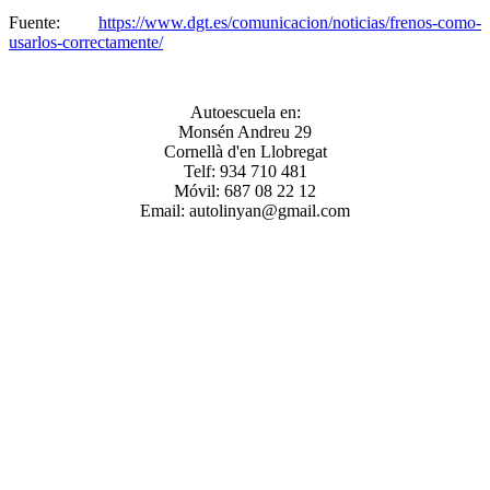
Fuente:
https://www.dgt.es/comunicacion/noticias/frenos-como-
usarlos-correctamente/
Autoescuela en:
Monsén Andreu 29
Cornellà d'en Llobregat
Telf: 934 710 481
Móvil: 687 08 22 12
Email: autolinyan@gmail.com