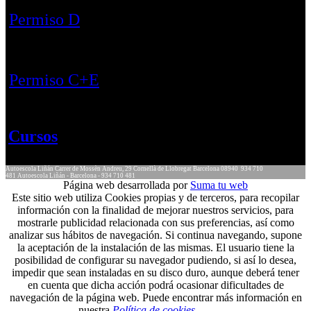
Permiso D
Permiso C+E
Cursos
Autoescola Liñán
Carrer de Mossèn Andreu, 29
Cornellà de Llobregat
Barcelona
08940
934 710
481
Autoescola Liñán - Barcelona - 934 710 481
Página web desarrollada por
Suma tu web
Este sitio web utiliza Cookies propias y de terceros, para recopilar
información con la finalidad de mejorar nuestros servicios, para
mostrarle publicidad relacionada con sus preferencias, así como
analizar sus hábitos de navegación. Si continua navegando, supone
la aceptación de la instalación de las mismas. El usuario tiene la
posibilidad de configurar su navegador pudiendo, si así lo desea,
impedir que sean instaladas en su disco duro, aunque deberá tener
en cuenta que dicha acción podrá ocasionar dificultades de
navegación de la página web. Puede encontrar más información en
nuestra
Política de cookies
.