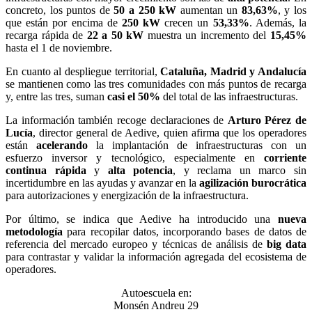
concreto, los puntos de
50 a 250 kW
aumentan un
83,63%
, y los
que están por encima de
250 kW
crecen un
53,33%
. Además, la
recarga rápida de
22 a 50 kW
muestra un incremento del
15,45%
hasta el 1 de noviembre.
En cuanto al despliegue territorial,
Cataluña, Madrid y Andalucía
se mantienen como las tres comunidades con más puntos de recarga
y, entre las tres, suman
casi el 50%
del total de las infraestructuras.
La información también recoge declaraciones de
Arturo Pérez de
Lucía
, director general de Aedive, quien afirma que los operadores
están
acelerando
la implantación de infraestructuras con un
esfuerzo inversor y tecnológico, especialmente en
corriente
continua rápida
y
alta potencia
, y reclama un marco sin
incertidumbre en las ayudas y avanzar en la
agilización burocrática
para autorizaciones y energización de la infraestructura.
Por último, se indica que Aedive ha introducido una
nueva
metodología
para recopilar datos, incorporando bases de datos de
referencia del mercado europeo y técnicas de análisis de
big data
para contrastar y validar la información agregada del ecosistema de
operadores.
Autoescuela en:
Monsén Andreu 29