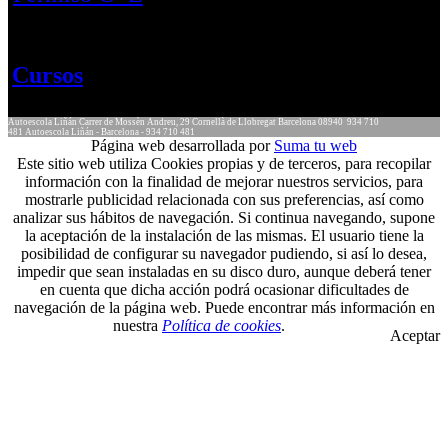
Cursos
Autoescola Liñán
Carrer de Mossèn Andreu, 29
Cornellà de Llobregat
Barcelona
08940
934 710
481
Autoescola Liñán - Barcelona - 934 710 481
Página web desarrollada por
Suma tu web
Este sitio web utiliza Cookies propias y de terceros, para recopilar
información con la finalidad de mejorar nuestros servicios, para
mostrarle publicidad relacionada con sus preferencias, así como
analizar sus hábitos de navegación. Si continua navegando, supone
la aceptación de la instalación de las mismas. El usuario tiene la
posibilidad de configurar su navegador pudiendo, si así lo desea,
impedir que sean instaladas en su disco duro, aunque deberá tener
en cuenta que dicha acción podrá ocasionar dificultades de
navegación de la página web. Puede encontrar más información en
nuestra
Política de cookies
.
Aceptar