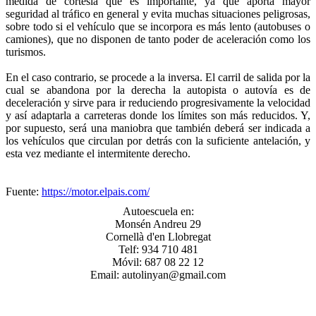
medida de cortesía que es importante, ya que aporta mayor
seguridad al tráfico en general y evita muchas situaciones peligrosas,
sobre todo si el vehículo que se incorpora es más lento (autobuses o
camiones), que no disponen de tanto poder de aceleración como los
turismos.
En el caso contrario, se procede a la inversa. El carril de salida por la
cual se abandona por la derecha la autopista o autovía es de
deceleración y sirve para ir reduciendo progresivamente la velocidad
y así adaptarla a carreteras donde los límites son más reducidos. Y,
por supuesto, será una maniobra que también deberá ser indicada a
los vehículos que circulan por detrás con la suficiente antelación, y
esta vez mediante el intermitente derecho.
Fuente:
https://motor.elpais.com/
Autoescuela en:
Monsén Andreu 29
Cornellà d'en Llobregat
Telf: 934 710 481
Móvil: 687 08 22 12
Email: autolinyan@gmail.com