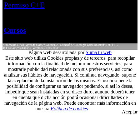
Permiso C+E
Cursos
Autoescola Liñán
Carrer de Mossèn Andreu, 29
Cornellà de Llobregat
Barcelona
08940
934 710
481
Autoescola Liñán - Barcelona - 934 710 481
Página web desarrollada por
Suma tu web
Este sitio web utiliza Cookies propias y de terceros, para recopilar
información con la finalidad de mejorar nuestros servicios, para
mostrarle publicidad relacionada con sus preferencias, así como
analizar sus hábitos de navegación. Si continua navegando, supone
la aceptación de la instalación de las mismas. El usuario tiene la
posibilidad de configurar su navegador pudiendo, si así lo desea,
impedir que sean instaladas en su disco duro, aunque deberá tener
en cuenta que dicha acción podrá ocasionar dificultades de
navegación de la página web. Puede encontrar más información en
nuestra
Política de cookies
.
Aceptar