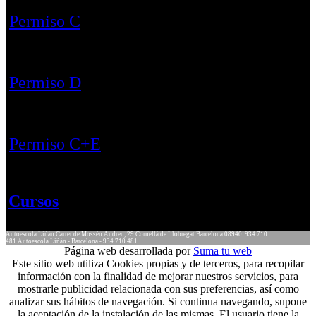
Permiso C
Permiso D
Permiso C+E
Cursos
Autoescola Liñán
Carrer de Mossèn Andreu, 29
Cornellà de Llobregat
Barcelona
08940
934 710
481
Autoescola Liñán - Barcelona - 934 710 481
Página web desarrollada por
Suma tu web
Este sitio web utiliza Cookies propias y de terceros, para recopilar
información con la finalidad de mejorar nuestros servicios, para
mostrarle publicidad relacionada con sus preferencias, así como
analizar sus hábitos de navegación. Si continua navegando, supone
la aceptación de la instalación de las mismas. El usuario tiene la