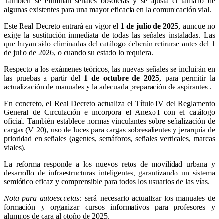
También se eliminan señales obsoletas y se ajusta el tamaño de
algunas existentes para una mayor eficacia en la comunicación vial.
Este Real Decreto entrará en vigor el
1 de julio de 2025
, aunque no
exige la sustitución inmediata de todas las señales instaladas. Las
que hayan sido eliminadas del catálogo deberán retirarse antes del 1
de julio de 2026, o cuando su estado lo requiera.
Respecto a los exámenes teóricos, las nuevas señales se incluirán en
las pruebas a partir del
1 de octubre de 2025
, para permitir la
actualización de manuales y la adecuada preparación de aspirantes .
En concreto, el Real Decreto actualiza el Título IV del Reglamento
General de Circulación e incorpora el Anexo I con el catálogo
oficial. También establece normas vinculantes sobre señalización de
cargas (V‑20), uso de luces para cargas sobresalientes y jerarquía de
prioridad en señales (agentes, semáforos, señales verticales, marcas
viales).
La reforma responde a los nuevos retos de movilidad urbana y
desarrollo de infraestructuras inteligentes, garantizando un sistema
semiótico eficaz y comprensible para todos los usuarios de las vías.
Nota para autoescuelas:
será necesario actualizar los manuales de
formación y organizar cursos informativos para profesores y
alumnos de cara al otoño de 2025.